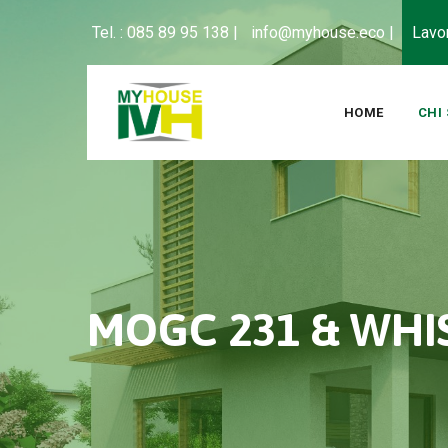
Tel. : 085 89 95 138 |
info@myhouse.eco |
Lavo
HOME
CHI
MOGC 231 & WHI