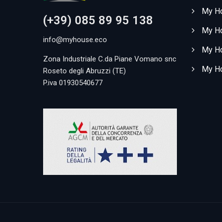
My H
(+39) 085 89 95 138
My Ho
info@myhouse.eco
My Ho
Zona Industriale C.da Piane Vomano snc
My Ho
Roseto degli Abruzzi (TE)
P.iva 01930540677