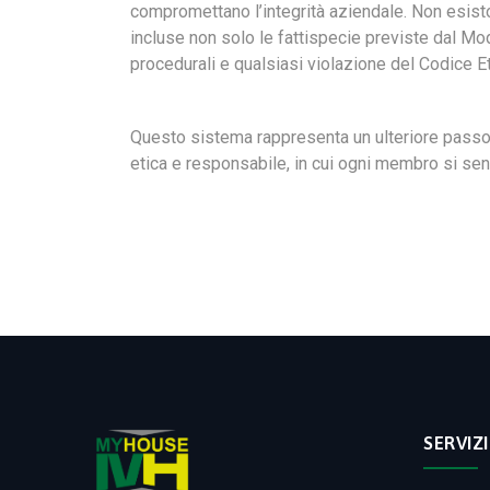
compromettano l’integrità aziendale. Non esiston
incluse non solo le fattispecie previste dal Mod
procedurali e qualsiasi violazione del Codice Et
Questo sistema rappresenta un ulteriore passo 
etica e responsabile, in cui ogni membro si sen
SERVIZI