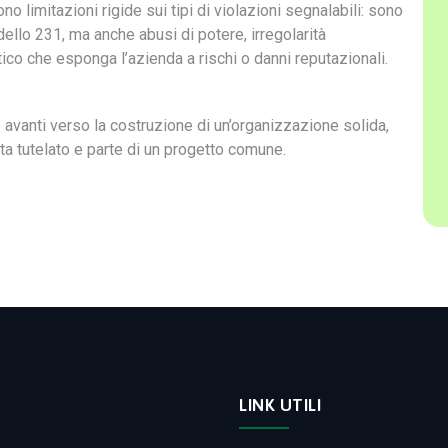
o limitazioni rigide sui tipi di violazioni segnalabili: sono
ello 231, ma anche abusi di potere, irregolarità
ico che esponga l’azienda a rischi o danni reputazionali.
avanti verso la costruzione di un’organizzazione solida,
ta tutelato e parte di un progetto comune.
LINK UTILI