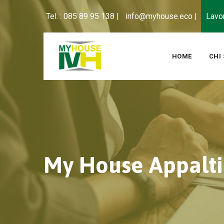
Tel. : 085 89 95 138 |
info@myhouse.eco |
Lavo
HOME
CHI
My House Appalti