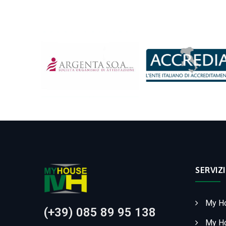
SERVIZI
My H
(+39) 085 89 95 138
My Ho